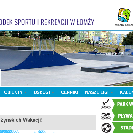
Miasto Łomż
OBIEKTY
USŁUGI
CENNIKI
NASZE LIGI
KALE
żyńskich Wakacji!