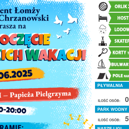
PŁYWALNIA
0
ILOŚĆ OSÓB:
PARK WODNY
5
ILOŚĆ OSÓB:
NASZE LIGI