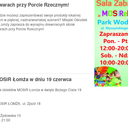
lwarach przy Porcie Rzecznym!
dzie możesz zaprezentować swoje produkty lokalnej
tom w pięknej, nadnarwiańskiej scenerii? Miejski Ośrodek
w Łomży zaprasza do wynajmu drewnianych stoisk
rach przy Porcie Rzecznym!
MOSiR Łomża w dniu 19 czerwca
ia obiektów MOSiR Łomża w święto Bożego Ciała 19
SIR ŁOMŻA, ul. Zjazd 18
 Żydowska 10
- 21:00