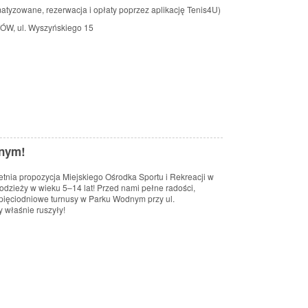
matyzowane, rezerwacja i opłaty poprzez aplikację Tenis4U)
, ul. Wyszyńskiego 15
dnym!
letnia propozycja Miejskiego Ośrodka Sportu i Rekreacji w
łodzieży w wieku 5–14 lat! Przed nami pełne radości,
 pięciodniowe turnusy w Parku Wodnym przy ul.
 właśnie ruszyły!