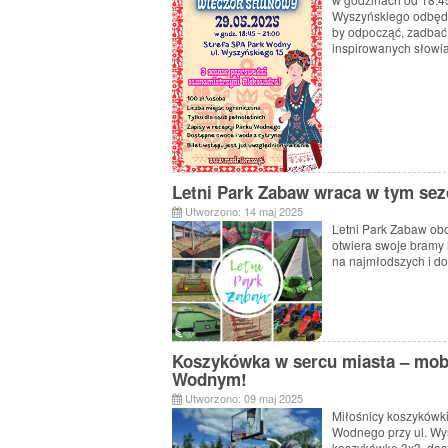
Wyszyńskiego
odbęd
by
odpocząć,
zadba
inspirowanych
słowi
Letni Park Zabaw wraca w tym sez
Utworzono: 14 maj 2025
Letni Park Zabaw ob
otwiera swoje bramy 
na najmłodszych i d
Koszykówka w sercu miasta – mobi
Wodnym!
Utworzono: 09 maj 2025
Miłośnicy koszykówk
Wodnego przy ul. Wy
koszykówkę 3x3, dost