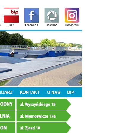
a
__BIP__
Facebook
Youtube
Instagram
NDARZ
KONTAKT
O NAS
BIP