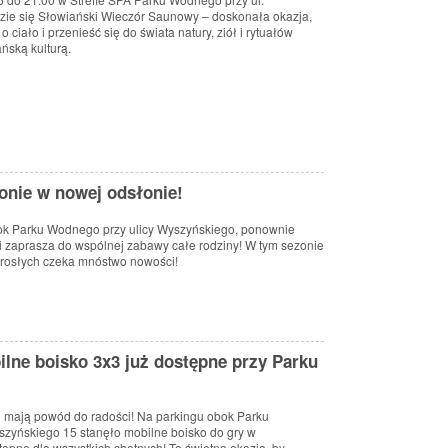
zie
się
Słowiański
Wieczór
Saunowy
–
doskonała
okazja,
ć
o
ciało
i
przenieść
się
do
świata
natury,
ziół
i
rytuałów
ańską
kulturą.
onie w nowej odsłonie!
ok Parku Wodnego przy ulicy Wyszyńskiego, ponownie
i zaprasza do wspólnej zabawy całe rodziny! W tym sezonie
orosłych czeka mnóstwo nowości!
lne boisko 3x3 już dostępne przy Parku
i mają powód do radości! Na parkingu obok Parku
szyńskiego 15 stanęło mobilne boisko do gry w
ępne dla wszystkich chętnych! To świetna okazja, by