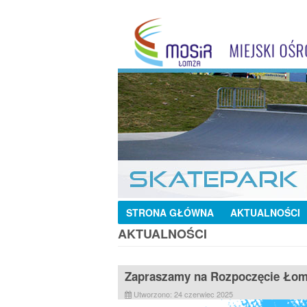
STRONA GŁÓWNA
AKTUALNOŚCI
AKTUALNOŚCI
Zapraszamy na Rozpoczęcie Łom
Utworzono: 24 czerwiec 2025