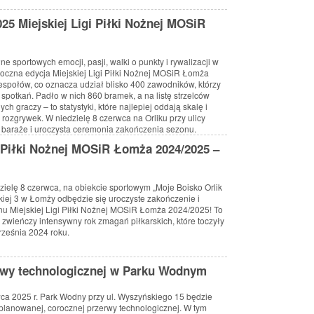
25 Miejskiej Ligi Piłki Nożnej MOSiR
e sportowych emocji, pasji, walki o punkty i rywalizacji w
oroczna edycja Miejskiej Ligi Piłki Nożnej MOSiR Łomża
espołów, co oznacza udział blisko 400 zawodników, którzy
 spotkań. Padło w nich 860 bramek, a na listę strzelców
ch graczy – to statystyki, które najlepiej oddają skalę i
rozgrywek. W niedzielę 8 czerwca na Orliku przy ulicy
ę baraże i uroczysta ceremonia zakończenia sezonu.
i Piłki Nożnej MOSiR Łomża 2024/2025 –
dzielę 8 czerwca, na obiekcie sportowym „Moje Boisko Orlik
skiej 3 w Łomży odbędzie się uroczyste zakończenie i
 Miejskiej Ligi Piłki Nożnej MOSiR Łomża 2024/2025! To
zwieńczy intensywny rok zmagań piłkarskich, które toczyły
rześnia 2024 roku.
erwy technologicznej w Parku Wodnym
ca 2025 r. Park Wodny przy ul. Wyszyńskiego 15 będzie
lanowanej, corocznej przerwy technologicznej. W tym