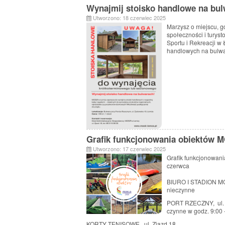
Wynajmij stoisko handlowe na bu
Utworzono: 18 czerwiec 2025
Marzysz o miejscu, g
społeczności i turys
Sportu i Rekreacji 
handlowych na bulwa
Grafik funkcjonowania obiektów 
Utworzono: 17 czerwiec 2025
Grafik funkcjonowan
czerwca
BIURO I STADION MO
nieczynne
PORT RZECZNY, ul.
czynne w godz. 9:00 
KORTY TENISOWE, ul. Zjazd 18