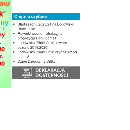
Chętnie czytane
Start sezonu 2023/24 na Lodowisku
Biały Orlik!
Rowerki wodne – atrakcyjna
propozycja Portu Łomża
Lodowisko "Biały Orlik"- otwarcie
sezonu 2019/2020!
Lodowisko "Biały Orlik" czynne już od
soboty!
Dzień Dziecka na Orliku :)