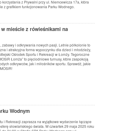
 korzystania z Pływalni przy ul. Niemcewicza 17a, która
ie z grafikiem funkcjonowania Parku Wodnego.
 w mieście z rówieśnikami na
i, zabawy i odkrywania nowych pasji. Letnie półkolonie to
na i atrakcyjna forma wypoczynku dla dzieci i młodzieży,
iejski Ośrodek Sportu i Rekreacji w Łomży. Tegoroczne
 MOSiR Łomża” to pięciodniowe turnusy, które zaspokoją
dych odkrywców, jak i miłośników sportu. Sprawdź, jakie
ł MOSiR!
Parku Wodnym
tu
i
Rekreacji
zaprasza
na
wyjątkowe
wydarzenie
łączące
osferę
słowiańskiego
świata.
W
czwartek
29
maja
2025
roku
5
do
21:
00
w
Strefie
SPA
Parku
Wodnego
przy
ul.