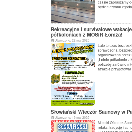
czasie zapraszamy do
będzie czynna zgodn
Rekreacyjne i survivalowe wakacje
półkoloniach z MOSiR Łomża!
Utworzono: 22 maj 2025
Lato to czas beztrosk
sprawdzona, bezpiecz
organizowana przez M
„Letnie półkolonie z
potrzeby zarówno mło
atrakcje przygotowa
Słowiański Wieczór Saunowy w 
Utworzono: 19 maj 2025
Miejski
Ośrodek
Spor
relaks,
tradycję
i
atm
w
godzinach
od
18:
4