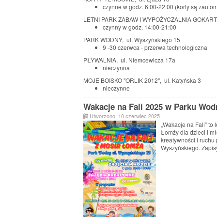
czynne w godz. 6:00-22:00 (korty są zauto
LETNI PARK ZABAW I WYPOŻYCZALNIA GOKARTÓW
czynny w godz. 14:00-21:00
PARK WODNY, ul. Wyszyńskiego 15
9 -30 czerwca - przerwa technologiczna
PŁYWALNIA, ul. Niemcewicza 17a
nieczynna
MOJE BOISKO "ORLIK 2012", ul. Katyńska 3
nieczynne
Wakacje na Fali 2025 w Parku Wo
Utworzono: 10 czerwiec 2025
„Wakacje na Fali” to 
Łomży dla dzieci i m
kreatywności i ruchu
Wyszyńskiego. Zapisy