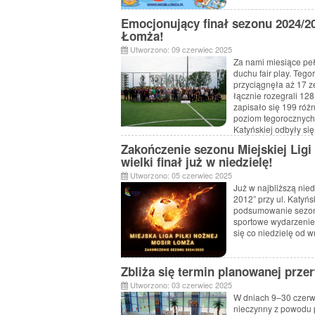
Emocjonujący finał sezonu 2024/20
Łomża!
Utworzono: 09 czerwiec 2025
Za nami miesiące pełn
duchu fair play. Teg
przyciągnęła aż 17 z
łącznie rozegrali 128
zapisało się 199 różny
poziom tegorocznych 
Katyńskiej odbyły si
Zakończenie sezonu Miejskiej Lig
wielki finał już w niedzielę!
Utworzono: 05 czerwiec 2025
Już w najbliższą nie
2012” przy ul. Katyń
podsumowanie sezonu
sportowe wydarzenie 
się co niedzielę od w
Zbliża się termin planowanej prz
Utworzono: 03 czerwiec 2025
W dniach 9–30 czerw
nieczynny z powodu p