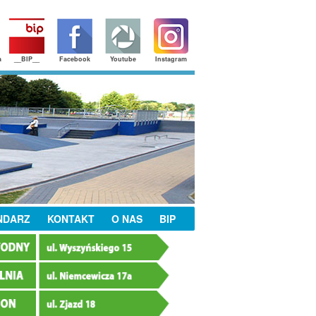
a
__BIP__
Facebook
Youtube
Instagram
NDARZ
KONTAKT
O NAS
BIP