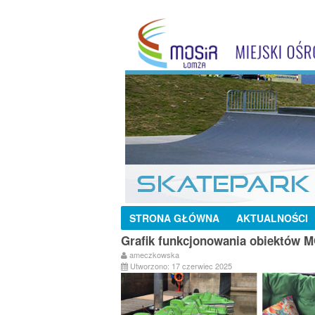
STRONA GŁÓWNA
AKTUALNOŚCI
Grafik funkcjonowania obiektów 
ameczkowska
Utworzono: 17 czerwiec 2025