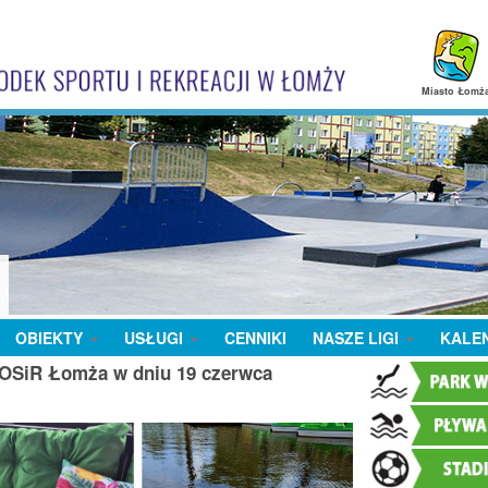
Miasto Łomż
OBIEKTY
USŁUGI
CENNIKI
NASZE LIGI
KALE
MOSiR Łomża w dniu 19 czerwca