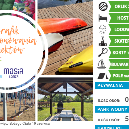
PŁYWALNIA
0
ILOŚĆ OSÓB:
PARK WODNY
5
ILOŚĆ OSÓB:
więto Bożego Ciała 19 czerwca
NASZE LIGI