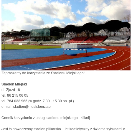
Zapraszamy do korzystania ze Stadionu Miejskiego!
Stadion Miejski
ul. Zjazd 18
tel. 86 215 06 05
tel. 784 033 965 (w godz. 7.30 - 15.30 pn.-pt.)
e-mail:
stadion@mosir.lomza.pl
Cennik korzystania z usług stadionu miejskiego
- kliknij
Jest to nowoczesny stadion piłkarsko – lekkoatletyczny z dwiema trybunami o