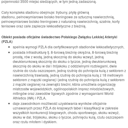
pojemności 3500 miejsc siedzących, w tym jedną zadaszoną.
Cały kompleks stadionu obejmuje: trybuny, płytę główną
stadionu, pełnowymiarowe boisko treningowe ze sztuczną nawierzchnią,
pełnowymiarowe boisko treningowe z naturalną nawierzchnią, szatnie, korty
tenisowe oraz całe zaplecze lekkoatletyczne z bieżnią.
Obiekt posiada oficjalne świadectwo Polskiego Związku Lekkiej Atletyki
(PZLA)
spełnia wymogi PZLA dla certyfikowanych stadionów lekkoatletycznych,
posiada infrastrukturę tj. 8-torową bieżnię okrężna, 8-torową bieżnię
prostą, rów z wodą, jedną skocznię do skoku wzwyż, jedną
dwukierunkową skocznię do skoku o tyczce, jedną dwukierunkową
skocznię do skoku w dal i trójskoku z oddzielnymi rozbiegami, dwie
rzutnie do rzutu oszczepem, jedną rzutnię do pchnięcia kulą z sektorem z
nawierzchnią trawiastą, jedną rzutnię do pchnięcia kulą z 18 metrowym
sektorem z mączki ceglanej i jedną rzutnię do pchnięcia kulą z sektorem
z mączki ceglanej na zewnątrz bieżni, która umożliwia organizację
mistrzostw wojewódzkich, ogólnopolskich imprez młodzieżowych,
mitingów oraz zawodów ligowych zgodnie z wymaganiami World
Athletics (WA) i PZLA,
daje zawodnikom możliwość uzyskiwania wyników oficjalnie
uznawanych przez PZLA do krajowych tabel i klasyfikacji w zakresie
wszystkich konkurencji biegowych, chodu sportowego, skoku wzwyż,
skoku w dal, trójskoku, skoku o tyczce, pchnięciu kulą, rzutu oszczepem
oraz rzutu młotem i dyskiem.