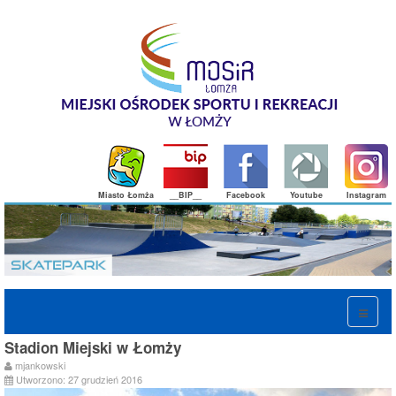
Miasto Łomża
__BIP__
Facebook
Youtube
Instagram
Stadion Miejski w Łomży
mjankowski
Utworzono: 27 grudzień 2016