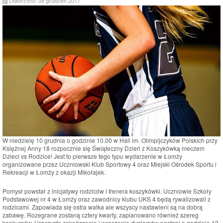
Utworzono: 08 grudzień 2017
W niedzielę 10 grudnia o godzinie 10.00 w Hali im. Olimpijczyków Polskich przy
Księżnej Anny 18 rozpocznie się Świąteczny Dzień z Koszykówką meczem
Dzieci vs Rodzice! Jest to pierwsze tego typu wydarzenie w Łomży
organizowane przez Uczniowski Klub Sportowy 4 oraz Miejski Ośrodek Sportu i
Rekreacji w Łomży z okazji Mikołajek.
Pomysł powstał z inicjatywy rodziców i trenera koszykówki. Uczniowie Szkoły
Podstawowej nr 4 w Łomży oraz zawodnicy klubu UKS 4 będą rywalizowali z
rodzicami. Zapowiada się ostra walka ale wszyscy nastawieni są na dobrą
zabawę. Rozegrane zostaną cztery kwarty, zaplanowano również szereg
konkursów. Uroczyste zakończenie i wręczenie dyplomów nastąpi o godzinie 12-