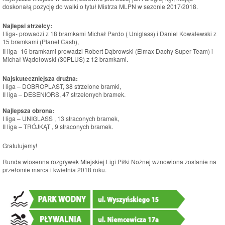
doskonałą pozycję do walki o tytuł Mistrza MLPN w sezonie 2017/2018.
Najlepsi strzelcy:
I liga- prowadzi z 18 bramkami Michał Pardo ( Uniglass) i Daniel Kowalewski z
15 bramkami (Planet Cash),
II liga- 16 bramkami prowadzi Robert Dąbrowski (Elmax Dachy Super Team) i
Michał Wądołowski (30PLUS) z 12 bramkami.
Najskuteczniejsza drużna:
I liga – DOBROPLAST, 38 strzelone bramki,
II liga – DESENIORS, 47 strzelonych bramek.
Najlepsza obrona:
I liga – UNIGLASS , 13 straconych bramek,
II liga – TRÓJKĄT , 9 straconych bramek.
Gratulujemy!
Runda wiosenna rozgrywek Miejskiej Ligi Piłki Nożnej wznowiona zostanie na
przełomie marca i kwietnia 2018 roku.