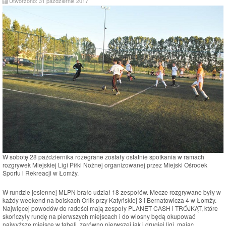
Utworzono: 31 październik 2017
W sobotę 28 października rozegrane zostały ostatnie spotkania w ramach
rozgrywek Miejskiej Ligi Piłki Nożnej organizowanej przez Miejski Ośrodek
Sportu i Rekreacji w Łomży.
W rundzie jesiennej MLPN brało udział 18 zespołów. Mecze rozgrywane były w
każdy weekend na boiskach Orlik przy Katyńskiej 3 i Bernatowicza 4 w Łomży.
Najwięcej powodów do radości mają zespoły PLANET CASH i TRÓJKĄT, które
skończyły rundę na pierwszych miejscach i do wiosny będą okupować
najwyższe miejsce w tabeli, zarówno pierwszej jak i drugiej ligi, mając