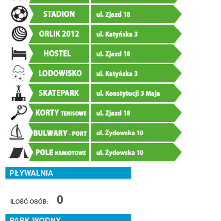
PŁYWALNIA
0
ILOŚĆ OSÓB:
PARK WODNY