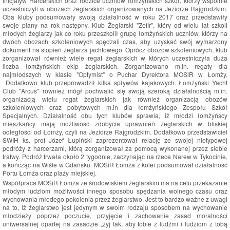
Inicjatyw Harcerskich oraz rodzice uczniów łomżyńskich szkół, którzy wspólnie
uczestniczyli w obozach żeglarskich organizowanych na Jeziorze Rajgrodzkim.
Oba kluby podsumowały swoją działalność w roku 2017 oraz przedstawiły
swoje plany na rok następny. Klub Żeglarski "Zefir", który od wielu lat szkoli
młodych żeglarzy jak co roku przeszkolił grupę łomżyńskich uczniów, którzy na
dwóch obozach szkoleniowych spędzali czas, aby uzyskać swój wymarzony
dokument na stopień żeglarza jachtowego. Oprócz obozów szkoleniowych, klub
zorganizował również wiele regat żeglarskich w których uczestniczyła duża
liczba łomżyńskich ekip żeglarskich. Zorganizowano m.in. regaty dla
najmłodszych w klasie "Optymist" o Puchar Dyrektora MOSiR w Łomży.
Dodatkowo klub przeprowadził kilka spływów kajakowych. Łomżyński Yacht
Club "Arcus" rownież mógł pochwalić się swoją szeroką działalnością m.in.
organizacją wielu regat żeglarskich jak również organizacją obozów
szkoleniowych oraz pobytowych m.in dla łomżyńskiego Zespołu Szkół
Specjalnych. Działalność obu tych klubów sprawia, iż młodzi łomżyńscy
mieszkańcy mają możliwość zdobycia uprawnień żeglarskich w bliskiej
odległości od Łomży, czyli na Jeziorze Rajgrodzkim. Dodatkowo przedstawiciel
SWIH ks. prof Józef Łupiński zaprezentował relację ze swojej nietypowej
podróży z harcerzami, którą zorganizował za pomocą wykonanej przez siebie
tratwy. Podróż trwała około 2 tygodnie, zaczynając na rzece Narew w Tykocinie,
a kończąc na Wiśle w Gdańsku. MOSiR Łomża z kolei podsumował działalność
Portu Łomża oraz plaży miejskiej.
Współpraca MOSiR Łomża ze środowiskiem żeglarskim ma na celu przekazanie
młodym ludziom możliwości innego sposobu spędzania wolnego czasu oraz
wychowania młodego pokolenia przez żeglarstwo. Jest to bardzo ważne z uwagi
na to, iż żeglarstwo jest jedynym w swoim rodzaju sposobem na wychowanie
młodzieży poprzez poczucie, przyjęcie i zachowanie zasad moralności
uniwersalnej opartej na zasadzie „żyj tak, aby tobie z ludźmi i ludziom z tobą