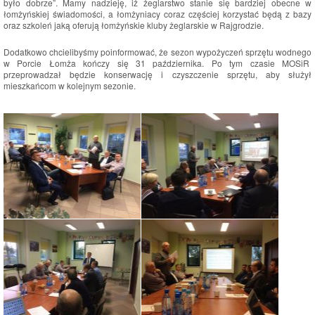
było dobrze”. Mamy nadzieję, iż żeglarstwo stanie się bardziej obecne w
łomżyńskiej świadomości, a łomżyniacy coraz częściej korzystać będą z bazy
oraz szkoleń jaką oferują łomżyńskie kluby żeglarskie w Rajgrodzie.
Dodatkowo chcielibyśmy poinformować, że sezon wypożyczeń sprzętu wodnego
w Porcie Łomża kończy się 31 października. Po tym czasie MOSiR
przeprowadzał będzie konserwację i czyszczenie sprzętu, aby służył
mieszkańcom w kolejnym sezonie.