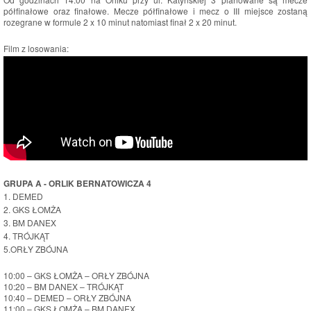
półfinałowe oraz finałowe. Mecze półfinałowe i mecz o III miejsce zostaną
rozegrane w formule 2 x 10 minut natomiast finał 2 x 20 minut.
Film z losowania:
GRUPA A - ORLIK BERNATOWICZA 4
1. DEMED
2. GKS ŁOMŻA
3. BM DANEX
4. TRÓJKĄT
5.ORŁY ZBÓJNA
10:00 – GKS ŁOMŻA – ORŁY ZBÓJNA
10:20 – BM DANEX – TRÓJKĄT
10:40 – DEMED – ORŁY ZBÓJNA
11:00 – GKS ŁOMŻA – BM DANEX