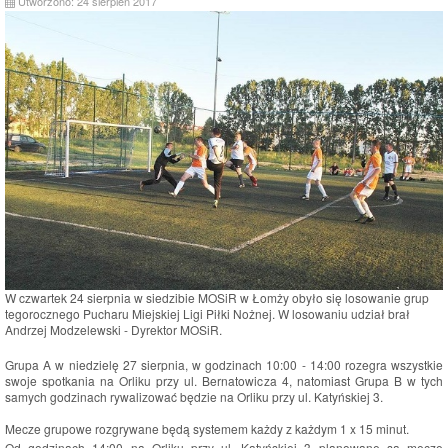
Utworzono: 24 sierpień 2017
W czwartek 24 sierpnia w siedzibie MOSiR w Łomży obyło się losowanie grup
tegorocznego Pucharu Miejskiej Ligi Piłki Nożnej. W losowaniu udział brał
Andrzej Modzelewski - Dyrektor MOSiR.
Grupa A w niedzielę 27 sierpnia, w godzinach 10:00 - 14:00 rozegra wszystkie
swoje spotkania na Orliku przy ul. Bernatowicza 4, natomiast Grupa B w tych
samych godzinach rywalizować będzie na Orliku przy ul. Katyńskiej 3.
Mecze grupowe rozgrywane będą systemem każdy z każdym 1 x 15 minut.
Od godzinach 14:00 na Orliku przy ul. Katyńskiej 3 planowane są mecze