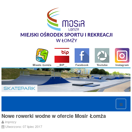
Miasto Łomża
__BIP__
Facebook
Youtube
Instagram
Nowe rowerki wodne w ofercie Mosir Łomża
imprezy
Utworzono: 07 lipiec 2017