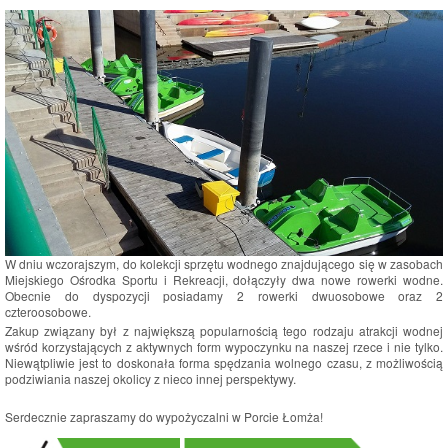
W dniu wczorajszym, do kolekcji sprzętu wodnego znajdującego się w zasobach
Miejskiego Ośrodka Sportu i Rekreacji, dołączyły dwa nowe rowerki wodne.
Obecnie do dyspozycji posiadamy 2 rowerki dwuosobowe oraz 2
czteroosobowe.
Zakup związany był z największą popularnością tego rodzaju atrakcji wodnej
wśród korzystających z aktywnych form wypoczynku na naszej rzece i nie tylko.
Niewątpliwie jest to doskonała forma spędzania wolnego czasu, z możliwością
podziwiania naszej okolicy z nieco innej perspektywy.
Serdecznie zapraszamy do wypożyczalni w Porcie Łomża!