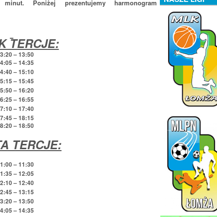
 minut. Poniżej prezentujemy harmonogram
K TERCJE:
13:20 – 13:50
14:05 – 14:35
14:40 – 15:10
15:15 – 15:45
15:50 – 16:20
16:25 – 16:55
17:10 – 17:40
:45 – 18:15
18:20 – 18:50
A TERCJE:
11:00 – 11:30
11:35 – 12:05
12:10 – 12:40
12:45 – 13:15
13:20 – 13:50
14:05 – 14:35