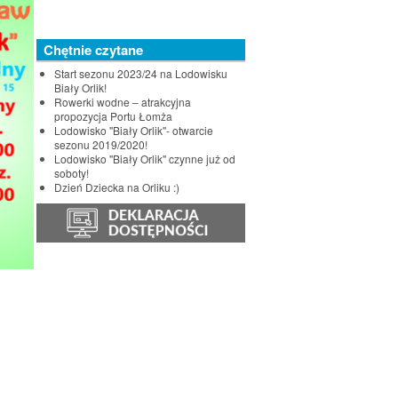
Chętnie czytane
Start sezonu 2023/24 na Lodowisku
Biały Orlik!
Rowerki wodne – atrakcyjna
propozycja Portu Łomża
Lodowisko "Biały Orlik"- otwarcie
sezonu 2019/2020!
Lodowisko "Biały Orlik" czynne już od
soboty!
Dzień Dziecka na Orliku :)