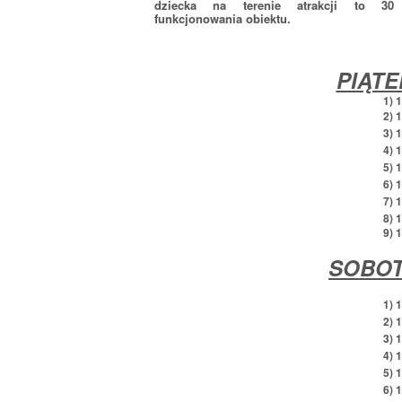
dziecka na terenie atrakcji to 30
funkcjonowania obiektu.
PIĄTE
1) 
2) 
3) 
4) 
5) 
6) 
7) 
8) 17
9) 
SOBOT
1) 
2) 
3) 
4) 
5) 
6) 