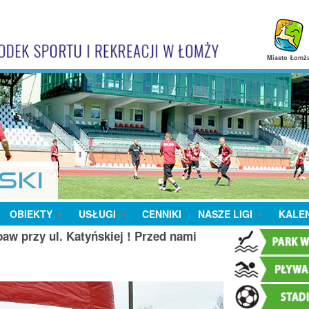
Miasto Łomż
OBIEKTY
USŁUGI
CENNIKI
NASZE LIGI
KALE
aw przy ul. Katyńskiej ! Przed nami