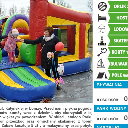
PŁYWALNIA
0
ILOŚĆ OSÓB:
PARK WODNY
ul. Katyńskiej w Łomży. Przed nami piękna pogoda.
ów Łomży wraz z dziećmi, aby skorzystali z tej
0
oraz większym powodzeniem. W skład Letniego Parku
ILOŚĆ OSÓB:
tor przeszkód oraz dmuchany skakaniec z torem
u Zabaw kosztuje 5 zł , a maksymalny czas pobytu
NASZE LIGI