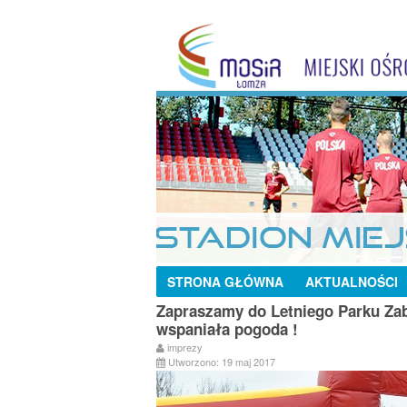
STRONA GŁÓWNA
AKTUALNOŚCI
Zapraszamy do Letniego Parku Zab
wspaniała pogoda !
imprezy
Utworzono: 19 maj 2017