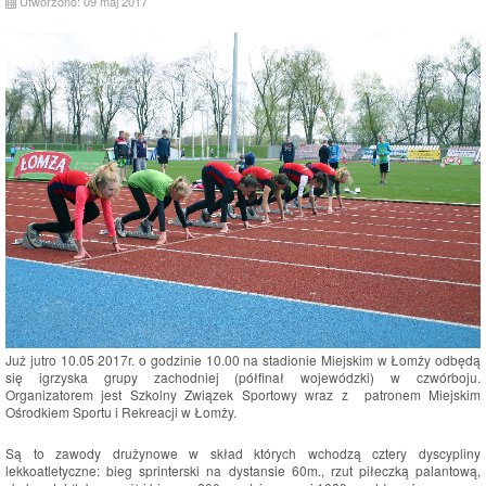
Utworzono: 09 maj 2017
Już jutro 10.05 2017r. o godzinie 10.00 na stadionie Miejskim w Łomży odbędą
się igrzyska grupy zachodniej (półfinał wojewódzki) w czwórboju.
Organizatorem jest Szkolny Związek Sportowy wraz z patronem Miejskim
Ośrodkiem Sportu i Rekreacji w Łomży.
Są to zawody drużynowe w skład których wchodzą cztery dyscypliny
lekkoatletyczne: bieg sprinterski na dystansie 60m., rzut piłeczką palantową,