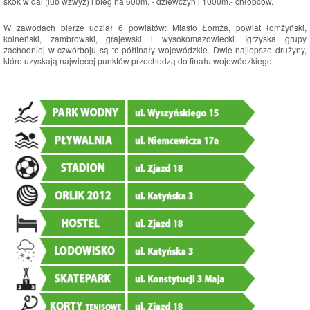
skok w dal (lub wzwyż) i bieg na 600m. - dziewczyn i 1000m.- chłopców.
W zawodach bierze udział 6 powiatów: Miasto Łomża, powiat łomżyński,
kolneński, zambrowski, grajewski i wysokomazowiecki. Igrzyska grupy
zachodniej w czwórboju są to półfinały wojewódzkie. Dwie najlepsze drużyny,
które uzyskają najwięcej punktów przechodzą do finału wojewódzkiego.