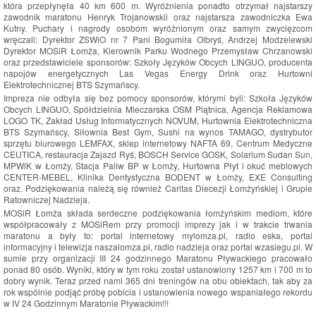
która przepłynęła 40 km 600 m. Wyróżnienia ponadto otrzymał najstarszy
zawodnik maratonu Henryk Trojanowskii oraz najstarsza zawodniczka Ewa
Kutny. Puchary i nagrody osobom wyróżnionym oraz samym zwycięzcom
wręczali: Dyrektor ZSWiO nr 7 Pani Bogumiła Olbryś, Andrzej Modzelewski
Dyrektor MOSiR Łomża, Kierownik Parku Wodnego Przemysław Chrzanowski
oraz przedstawiciele sponsorów: Szkoły Języków Obcych LINGUO, producenta
napojów energetycznych Las Vegas Energy Drink oraz Hurtowni
Elektrotechnicznej BTS Szymańscy.
Impreza nie odbyła się bez pomocy sponsorów, którymi byli: Szkoła Języków
Obcych LINGUO, Spółdzielnia Mleczarska OSM Piątnica, Agencja Reklamowa
LOGO TK, Zakład Usług Informatycznych NOVUM, Hurtownia Elektrotechniczna
BTS Szymańscy, Siłownia Best Gym, Sushi na wynos TAMAGO, dystrybutor
sprzętu biurowego LEMFAX, sklep internetowy NAFTA 69, Centrum Medyczne
CEUTICA, restauracja Zajazd Ryś, BOSCH Service GOSK, Solarium Sudan Sun,
MPWiK w Łomży, Stacja Paliw BP w Łomży, Hurtowna Płyt i okuć meblowych
CENTER-MEBEL, Klinika Dentystyczna BODENT w Łomży, EXE Consulting
oraz. Podziękowania należą się również Caritas Diecezji Łomżyńskiej i Grupie
Ratowniczej Nadzieja.
MOSiR Łomża składa serdeczne podziękowania łomżyńskim mediom, które
współpracowały z MOSiRem przy promocji imprezy jak i w trakcie trwania
maratonu a były to: portal internetowy mylomza.pl, radio eska, portal
informacyjny i telewizja naszalomza.pl, radio nadzieja oraz portal wzasiegu.pl. W
sumie przy organizacji III 24 godzinnego Maratonu Pływackiego pracowało
ponad 80 osób. Wyniki, który w tym roku został ustanowiony 1257 km i 700 m to
dobry wynik. Teraz przed nami 365 dni treningów na obu obiektach, tak aby za
rok wspólnie podjąć próbę pobicia i ustanowienia nowego wspaniałego rekordu
w IV 24 Godzinnym Maratonie Pływackim!!!