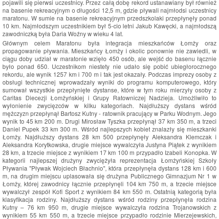
pojawili się pierwsi uczestnicy. Przez całą dobę rekord ustanawiany był również
na basenie rekreacyjnym o długości 12,5 m, gdzie pływali najmłodsi uczestnicy
maratonu. W sumie na basenie rekreacyjnym przedszkolaki przepłynęły ponad
10 km. Najmłodszym uczestnikiem był 5-cio letni Jakub Kawęcki, a najmłodszą
zawodniczką była Daria Woźny w wieku 4 lat.
Głównym celem Maratonu była integracja mieszkańców Łomży oraz
propagowanie pływania. Mieszkańcy Łomży i okolic ponownie nie zawiedli, w
ciągu doby udział w maratonie wzięło 450 osób, ale wejść do basenu łącznie
było ponad 650. Uczestnikom niestety nie udało się pobić ubiegłorocznego
rekordu, ale wynik 1257 km i 700 m i tak jest okazały. Podczas imprezy osoby z
obsługi technicznej wprowadzały wyniki do programu komputerowego, który
sumował wszystkie przepłynięte dystanse, które w tym roku mierzyły osoby z
Caritas Diecezji Łomżyńskiej i Grupy Ratowniczej Nadzieja. Umożliwiło to
wyłonienie zwycięzców w kilku kategoriach. Najdłuższy dystans wśród
mężczyzn przepłynął Bartosz Kutny - ratownik pracujący w Parku Wodnym. Jego
wynik to 45 km 200 m. Drugi Mirosław Tyszka przepłynął 37 km 350 m, a trzeci
Daniel Pupek 33 km 300 m. Wśród najlepszych kobiet znalazły się mieszkanki
Łomży. Najdłuższy dystans 28 km 500 przepłynęły Aleksandra Klemczak i
Aleksandra Korytkowska, drugie miejsce wywalczyła Justyna Piątek z wynikiem
28 km, a trzecie miejsce z wynikiem 17 km 100 m przypadło Izabeli Konopka. W
kategorii najlepszej drużyny zwyciężyła reprezentacja Łomżyńskiej Szkoły
Pływania "Pływak Wojciech Błachnio", która przepłynęła dystans 128 km i 600
m, na drugim miejscu uplasowała się drużyna Publicznego Gimnazjum Nr 1 w
Łomży, której zawodnicy łącznie przepłynęli 104 km 750 m, a trzecie miejsce
wywalczył zespół Kofi Sport z wynikiem 84 km 550 m. Ostatnią kategorią była
klasyfikacja rodziny. Najdłuższy dystans wśród rodziny przepłynęła rodzina
Kutny – 76 km 950 m, drugie miejsce wywalczyła rodzina Trojanowskich z
wynikiem 55 km 550 m, a trzecie miejsce przypadło rodzinie Mierzejewskich,