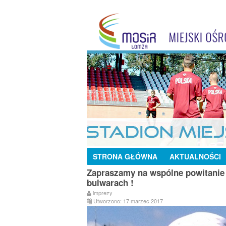
STRONA GŁÓWNA
AKTUALNOŚCI
Zapraszamy na wspólne powitani
bulwarach !
imprezy
Utworzono: 17 marzec 2017