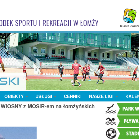
Miasto Łomż
OBIEKTY
USŁUGI
CENNIKI
NASZE LIGI
KALE
e WIOSNY z MOSiR-em na łomżyńskich