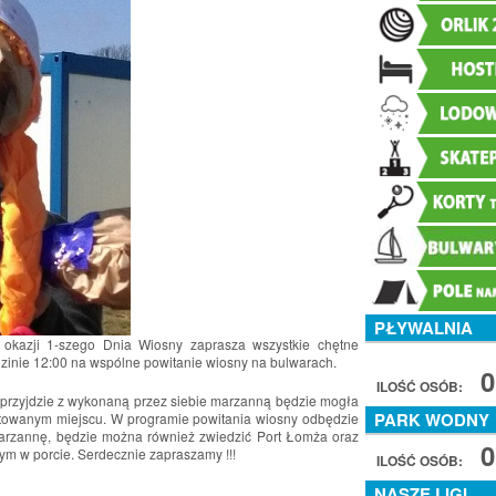
PŁYWALNIA
 okazji 1-szego Dnia Wiosny zaprasza wszystkie chętne
zinie 12:00 na wspólne powitanie wiosny na bulwarach.
0
ILOŚĆ OSÓB:
e przyjdzie z wykonaną przez siebie marzanną będzie mogła
PARK WODNY
gotowanym miejscu. W programie powitania wiosny odbędzie
marzannę, będzie można również zwiedzić Port Łomża oraz
0
m w porcie. Serdecznie zapraszamy !!!
ILOŚĆ OSÓB:
NASZE LIGI