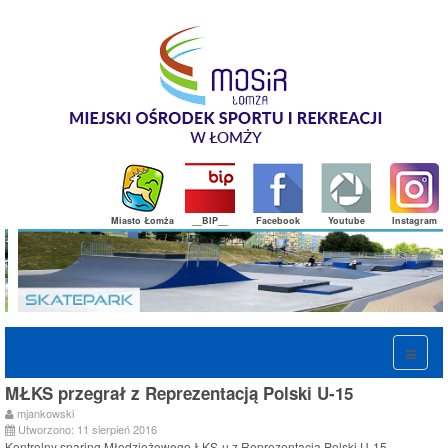
Miasto Łomża
__BIP__
Facebook
Youtube
Instagram
MŁKS przegrał z Reprezentacją Polski U-15
mjankowski
Utworzono: 11 sierpień 2016
Kontrolny sparing Młodzieżowego ŁKS-u z Reprezentacją Polski U-15