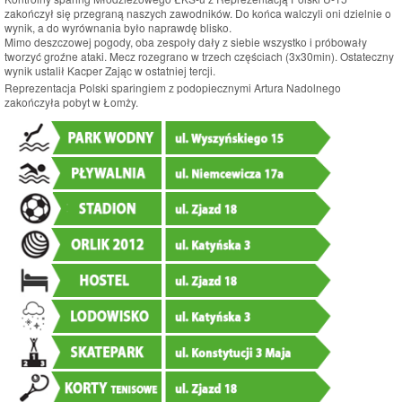
zakończył się przegraną naszych zawodników. Do końca walczyli oni dzielnie o
wynik, a do wyrównania było naprawdę blisko.
Mimo deszczowej pogody, oba zespoły dały z siebie wszystko i próbowały
tworzyć groźne ataki. Mecz rozegrano w trzech częściach (3x30min). Ostateczny
wynik ustalił Kacper Zając w ostatniej tercji.
Reprezentacja Polski sparingiem z podopiecznymi Artura Nadolnego
zakończyła pobyt w Łomży.