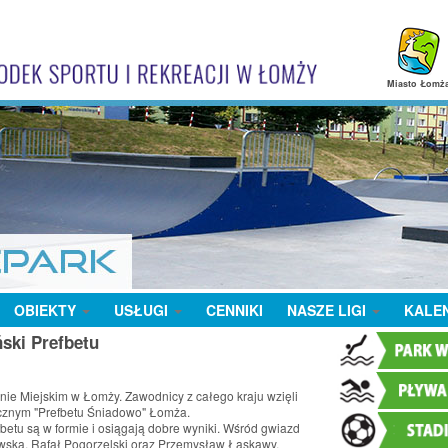
Miasto Łomż
OBIEKTY
USŁUGI
CENNIKI
NASZE LIGI
KALE
ski Prefbetu
nie Miejskim w Łomży. Zawodnicy z całego kraju wzięli
ycznym "Prefbetu Śniadowo" Łomża.
betu są w formie i osiągają dobre wyniki. Wśród gwiazd
tkowska, Rafał Pogorzelski oraz Przemysław Łaskawy.