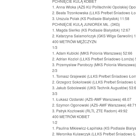
PCHNIĘCIE KULĄ KOBIET
1. Anna Wloka (AZS KU Politechniki Opolskiej Opo
2. Beata Trzonkowska (LŁKS Prefbet Śniadowo Ło
3. Urszula Polak (KS Podlasie Białystok) 11:58
PCHNIĘCIE KULĄ JUNIOREK MŁ. (3KG)
1. Magda Sieńko (KS Podlasie Białystok) 12:67
2. Katarzyna Salamończyk (GKS Wilga Garwolin) 
400 METRÓW MĘŻCZYZN
1/3
1. Adam Kubicki (MKS Polonia Warszawa) 52:66
2. Adrian Kozioł (LŁKS Prefbet Śniadowo Łomża) 
3. Przemysław Parobczy (MKS Polonia Warszawa)
2/3
1. Tomasz Grajewski (LŁKS Prefbet Śniadowo Ło
2. Grzegorz Sokołowski (LŁKS Prefbet Śniadowo 
3. Jakub Sobolewski (UKS Technik Augustów) 53:
3/3
1. Łukasz Ozdarski (AZS-AWF Warszawa) 48.07
2. Szymon Ogonowski (AZS-AWF Warszawa) 48:7
3. Patryk Kozłowski (RLTL ZTE Radom) 49:92
400 METRÓW KOBIET
1/2
1. Paulina Mikiewicz-Łapińska (KS Podlasie Białys
2. Weronika Kulawczyk (LŁKS Prefbet Śniadowo 