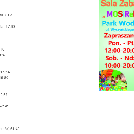
ża) 61:40
ża) 67:60
:16
9:87
:15:64
19:80
22:68
47:62
omża) 61:40