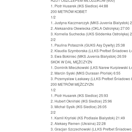
RZUT OSZCZEPEM MŁODZIKÓW (600)
1. Piotr Husarek (IKS Siedlce) 44:88
200 METRÓW KOBIET
1/2
1. Justyna Kaczmarczyk (MKS Juvenia Białystok) 
2. Aleksandra Olewiecka (OKLA Ostrołęka) 27:00
3. Kornelia Suchecka (UKS Siódemka Ostrołęka) 
2/2
1. Paulina Potasznik (GUKS Asy Dywity) 25:38
2. Klaudia Szymborska (LŁKS Prefbet Śniadowo Ł
3. Ewa Bokiniec (MKS Juvenia Białystok) 26:59
SKOK W DAL MĘŻCZYZN
1. Dominik Mieczkowski (LKS Narew Kurpiewski Ł
2. Marcin Syski (MKS Durasan Płońsk) 6:55
3. Przemysław Łaskawy (LŁKS Prefbet Śniadowo 
200 METRÓW MĘŻCZYZN
1/2
1. Piotr Husarek (IKS Siedlce) 25:93
2. Hubert Okniński (IKS Siedlce) 25:96
3. Michał Sysik (IKS Siedlce) 26:05
2/2
1. Kamil Kryński (KS Podlasie Białystok) 21:49
2. Aleksey Remen (Ukraina) 22:28
3. Gracjan Szczechowski (LŁKS Prefbet Śniadowo