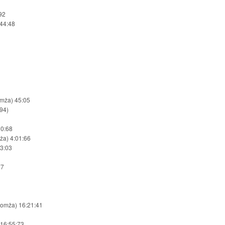
92
 44:48
mża) 45:05
:94)
00:68
ża) 4:01:66
13:03
77
Łomża) 16:21:41
16:55:73