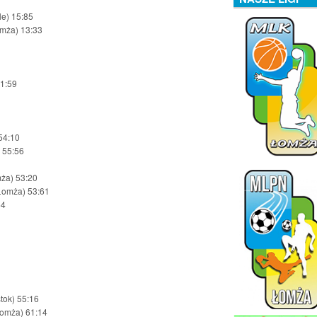
le) 15:85
mża) 13:33
11:59
54:10
 55:56
mża) 53:20
Łomża) 53:61
64
1
tok) 55:16
Łomża) 61:14