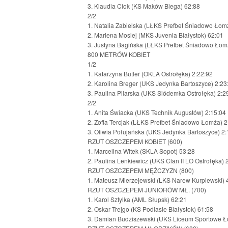
3. Klaudia Ciok (KS Maków Biega) 62:88
2/2
1. Natalia Zabielska (LŁKS Prefbet Śniadowo Łom
2. Marlena Mosiej (MKS Juvenia Białystok) 62:01
3. Justyna Bagińska (LŁKS Prefbet Śniadowo Łom
800 METRÓW KOBIET
1/2
1. Katarzyna Butler (OKLA Ostrołęka) 2:22:92
2. Karolina Breger (UKS Jedynka Bartoszyce) 2:23
3. Paulina Pilarska (UKS Siódemka Ostrołęka) 2:2
2/2
1. Anita Świacka (UKS Technik Augustów) 2:15:04
2. Zofia Tercjak (LŁKS Prefbet Śniadowo Łomża) 2
3. Oliwia Połujańska (UKS Jedynka Bartoszyce) 2:
RZUT OSZCZEPEM KOBIET (600)
1. Marcelina Witek (SKLA Sopot) 53:28
2. Paulina Lenkiewicz (UKS Clan II LO Ostrołęka) 
RZUT OSZCZEPEM MĘŻCZYZN (800)
1. Mateusz Mierzejewski (LKS Narew Kurpiewski) 
RZUT OSZCZEPEM JUNIORÓW MŁ. (700)
1. Karol Sztylka (AML Słupsk) 62:21
2. Oskar Trejgo (KS Podlasie Białystok) 61:58
3. Damian Budziszewski (UKS Liceum Sportowe Ł