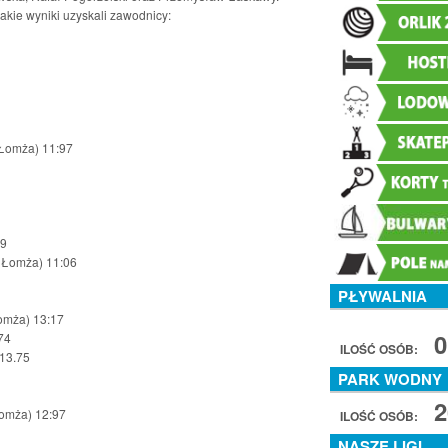
akie wyniki uzyskali zawodnicy:
Łomża) 11:97
99
 Łomża) 11:06
PŁYWALNIA
omża) 13:17
0
74
ILOŚĆ OSÓB:
 13.75
PARK WODNY
2
omża) 12:97
ILOŚĆ OSÓB:
NASZE LIGI