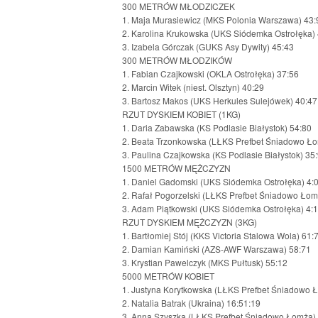
300 METRÓW MŁODZICZEK
1. Maja Murasiewicz (MKS Polonia Warszawa) 43:
2. Karolina Krukowska (UKS Siódemka Ostrołęka)
3. Izabela Górczak (GUKS Asy Dywity) 45:43
300 METRÓW MŁODZIKÓW
1. Fabian Czajkowski (OKLA Ostrołęka) 37:56
2. Marcin Witek (niest. Olsztyn) 40:29
3. Bartosz Makos (UKS Herkules Sulejówek) 40:47
RZUT DYSKIEM KOBIET (1KG)
1. Daria Zabawska (KS Podlasie Białystok) 54:80
2. Beata Trzonkowska (LŁKS Prefbet Śniadowo Ło
3. Paulina Czajkowska (KS Podlasie Białystok) 35
1500 METRÓW MĘŻCZYZN
1. Daniel Gadomski (UKS Siódemka Ostrołęka) 4:
2. Rafał Pogorzelski (LŁKS Prefbet Śniadowo Łom
3. Adam Piątkowski (UKS Siódemka Ostrołęka) 4:
RZUT DYSKIEM MĘŻCZYZN (3KG)
1. Bartłomiej Stój (KKS Victoria Stalowa Wola) 61:
2. Damian Kamiński (AZS-AWF Warszawa) 58:71
3. Krystian Pawelczyk (MKS Pułtusk) 55:12
5000 METRÓW KOBIET
1. Justyna Korytkowska (LŁKS Prefbet Śniadowo 
2. Natalia Batrak (Ukraina) 16:51:19
3. Anna Szyszka (LŁKS Prefbet Śniadowo Łomża) 