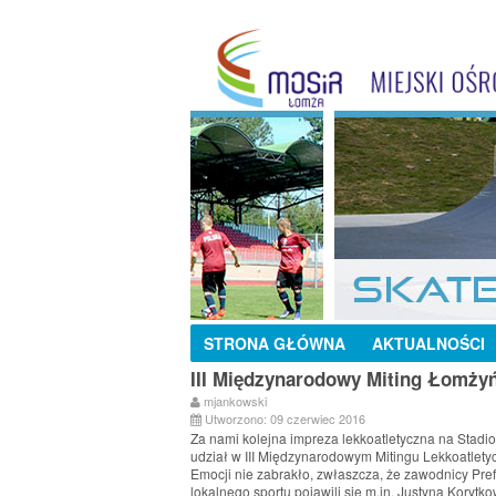
STRONA GŁÓWNA
AKTUALNOŚCI
III Międzynarodowy Miting Łomżyń
mjankowski
Utworzono: 09 czerwiec 2016
Za nami kolejna impreza lekkoatletyczna na Stadio
udział w III Międzynarodowym Mitingu Lekkoatlet
Emocji nie zabrakło, zwłaszcza, że zawodnicy Pref
lokalnego sportu pojawili się m.in. Justyna Kory