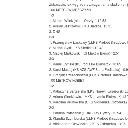
Zobaczcie, jak wyglądały zmagania na stadionie i j
100 METRÓW MĘŻCZYZN
1/3
1. Marcin Witek (niest. Olsztyn) 12:53
2. Adrian Jastrzębski (IKS Siedlce) 13:35
3. DNS
2/3
1. Przemysław Łaskawy (LŁKS Prefbet Śniadowo 
2. Michał Sysik (IKS Siedlce) 12:48
3. Maciej Małkowski (KS Maków Biega) 12:51
3/3
1. Kamil Kryński (KS Podlasie Białystok) 10:65
2. Karol Musiej (KS AZS-AWF Biała Podlaska) 10:
3. Gracjan Szczechowski (LŁKS Prefbet Śniadowo
100 METRÓW KOBIET
1/2
1. Katarzyna Bargielska (LKS Narew Kurpiewski Ł
2. Ariana Sienkiewicz (MKS Juvenia Białystok) 13:
3. Karolina Krukowska (UKS Siódemka Ostrołęka)
2/2
1. Paulina Potasznik (GUKS Asy Dywity) 12:54
2. Klaudia Szymborska (LŁKS Prefbet Śniadowo Ł
3. Aleksandra Olewiecka (OKLA Ostrołęka) 13:06