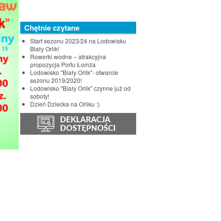
Chętnie czytane
Start sezonu 2023/24 na Lodowisku
Biały Orlik!
Rowerki wodne – atrakcyjna
propozycja Portu Łomża
Lodowisko "Biały Orlik"- otwarcie
sezonu 2019/2020!
Lodowisko "Biały Orlik" czynne już od
soboty!
Dzień Dziecka na Orliku :)