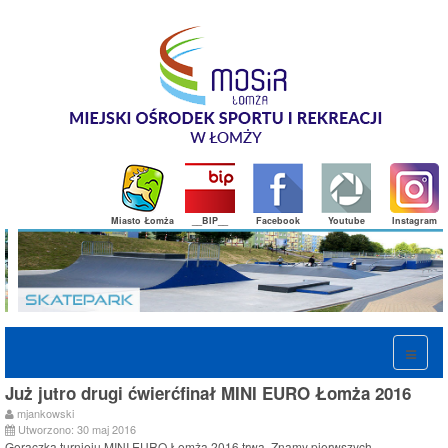
Miasto Łomża
__BIP__
Facebook
Youtube
Instagram
Już jutro drugi ćwierćfinał MINI EURO Łomża 2016
mjankowski
Utworzono: 30 maj 2016
Gorączka turnieju MINI EURO Łomża 2016 trwa. Znamy pierwszych