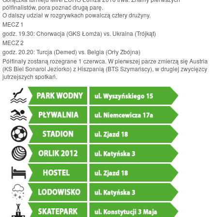
półfinalistów, pora poznać drugą parę.
O dalszy udział w rozgrywkach powalczą cztery drużyny.
MECZ 1
godz. 19.30: Chorwacja (GKS Łomża) vs. Ukraina (Trójkąt)
MECZ 2
godz. 20.20: Turcja (Demed) vs. Belgia (Orły Zbójna)
Półfinały zostaną rozegrane 1 czerwca. W pierwszej parze zmierzą się Austria
(KS Biel Sonarol Jeziorko) z Hiszpanią (BTS Szymańscy), w drugiej zwycięzcy
jutrzejszych spotkań.