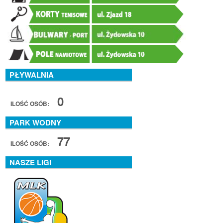
PŁYWALNIA
0
ILOŚĆ OSÓB:
PARK WODNY
77
ILOŚĆ OSÓB:
NASZE LIGI