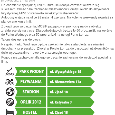
Utworzono: 27 maj 2016
Uruchomienie specjalnej linii "Kultura-Rekreacja-Zdrowie" okazało się
sukcesem. Chcąc dalej zachęcać mieszkańców Łomży i okolic do aktywności
turystycznej, MPK postanowiło zwiększyć liczbę kursów.
Autobusy wyjadą na ulice 28 maja i 4 czerwca. Na kolejne weekendy również są
planowane kursy linii.
Z okazji tego wydarzenia, MOSiR przygotował promocję na dwa obiekty
znajdujące się na trasie. Dla podróżujących będzie to 50 proc. zniżki na wejście
do Parku Wodnego oraz 50 proc. zniżki na usługi Portu Łomża.
Talony dostępne u kierowcy.
Na gości Parku Wodnego będzie czekać nie tylko stała oferta, ale również
dmuchany tor przeszkód. Z kolei w Porcie Łomża do dyspozycji użytkowników są
dwie wypożyczalnie - rowerów oraz sprzętu wodnego.
Pogoda ma zachwycać, dlatego serdecznie zachęcamy do wycieczki specjalną
linią.