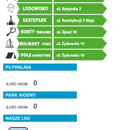
PŁYWALNIA
0
ILOŚĆ OSÓB:
PARK WODNY
0
ILOŚĆ OSÓB:
NASZE LIGI