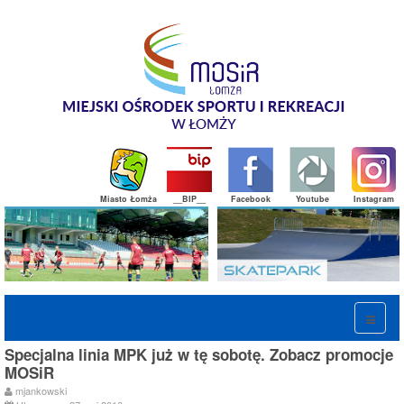
Miasto Łomża
__BIP__
Facebook
Youtube
Instagram
Specjalna linia MPK już w tę sobotę. Zobacz promocje
MOSiR
mjankowski