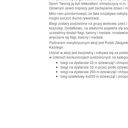
Sport. Tworzą ją byli lekkoatleci, olimpijczycy m.
Głównym celem imprezy jest zachęcenie dzieci i m
Miło nam poinformować, że taka inicjatywa odbyła
mogło poczuć ducha rywalizacji.
Biegi zostały podzielone na grupy wiekowe, płeć i 
koszulkę. Dodatkowo, na stadionie pojawiła się s
uczestnicy dostali flagi, balony i medale. rozstaw
wręczane są flagi, balony i medale.
Partnerem merytorycznym akcji jest Polski Związek
Każdego.
Udział w akcji jest bezpłatny i odbywa się za pośr
w czterech konkurencjach podzielonych na kategor
biegi na dystansie 33 m dziewcząt i chłopcó
biegi na dystansie 33 m przez płotki dziewcz
biegi na dystansie 200 m dziewcząt i chłopcó
bieg sztafetowy 4x200 m dziewcząt i chłopcó