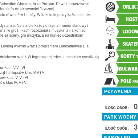
in. Sebastian Chmara, Artur Partyka, Paweł Januszewski.
łodzieży do aktywności fizycznej.
 się również w Łomży. W trakcie imprezy każde dziecko
dystanse. Na starcie każdy otrzymał numer startowy i
cena, w głośnikach rozbrzmiała muzyka, a na koniec
ione są sceny, gra muzyka, a na koniec uczestnikom
 Lekkiej Atletyki wraz z programem Lekkoatletyka Dla
ednictwem szkół. W tegorocznej edycji uczestnicy rywalizują
ie:
w klas IV,V i VI
ąt i chłopców klas IV,V i VI
w klas IV, V i VI
w klas IV, V i VI
PŁYWALNIA
0
ILOŚĆ OSÓB:
PARK WODNY
3
ILOŚĆ OSÓB:
NASZE LIGI