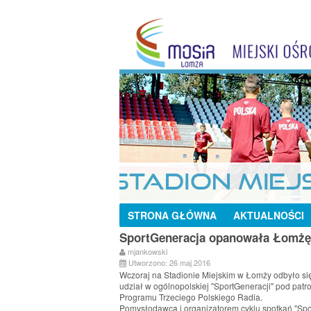
STRONA GŁÓWNA
AKTUALNOŚCI
SportGeneracja opanowała Łomżę
mjankowski
Utworzono: 26 maj 2016
Wczoraj na Stadionie Miejskim w Łomży odbyło się
udział w ogólnopolskiej "SportGeneracji" pod patr
Programu Trzeciego Polskiego Radia.
Pomysłodawcą i organizatorem cyklu spotkań "Spo