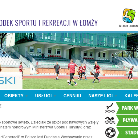
Miasto Łomż
OBIEKTY
USŁUGI
CENNIKI
NASZE LIGI
KALE
!
 sportowe święto. Dzieciaki ze szkół podstawowych wzięły
onatem honorowym Ministerstwa Sportu i Turystyki oraz
rtGeneracji" w Polsce jest Fundacja Wychowanie przez