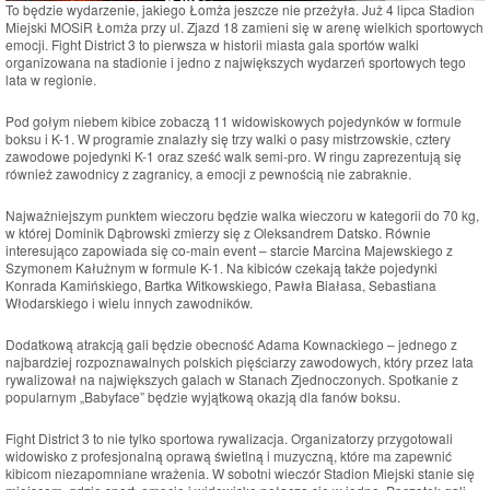
To będzie wydarzenie, jakiego Łomża jeszcze nie przeżyła. Już 4 lipca Stadion
Miejski MOSiR Łomża przy ul. Zjazd 18 zamieni się w arenę wielkich sportowych
emocji. Fight District 3 to pierwsza w historii miasta gala sportów walki
organizowana na stadionie i jedno z największych wydarzeń sportowych tego
lata w regionie.
Pod gołym niebem kibice zobaczą 11 widowiskowych pojedynków w formule
boksu i K-1. W programie znalazły się trzy walki o pasy mistrzowskie, cztery
zawodowe pojedynki K-1 oraz sześć walk semi-pro. W ringu zaprezentują się
również zawodnicy z zagranicy, a emocji z pewnością nie zabraknie.
Najważniejszym punktem wieczoru będzie walka wieczoru w kategorii do 70 kg,
w której Dominik Dąbrowski zmierzy się z Oleksandrem Datsko. Równie
interesująco zapowiada się co-main event – starcie Marcina Majewskiego z
Szymonem Kałużnym w formule K-1. Na kibiców czekają także pojedynki
Konrada Kamińskiego, Bartka Witkowskiego, Pawła Białasa, Sebastiana
Włodarskiego i wielu innych zawodników.
Dodatkową atrakcją gali będzie obecność Adama Kownackiego – jednego z
najbardziej rozpoznawalnych polskich pięściarzy zawodowych, który przez lata
rywalizował na największych galach w Stanach Zjednoczonych. Spotkanie z
popularnym „Babyface” będzie wyjątkową okazją dla fanów boksu.
Fight District 3 to nie tylko sportowa rywalizacja. Organizatorzy przygotowali
widowisko z profesjonalną oprawą świetlną i muzyczną, które ma zapewnić
kibicom niezapomniane wrażenia. W sobotni wieczór Stadion Miejski stanie się