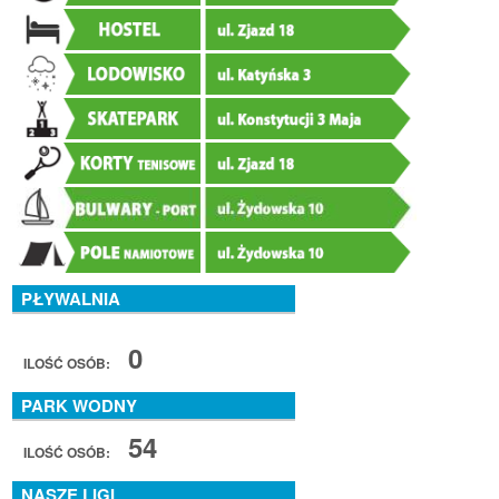
PŁYWALNIA
0
ILOŚĆ OSÓB:
PARK WODNY
54
ILOŚĆ OSÓB:
NASZE LIGI