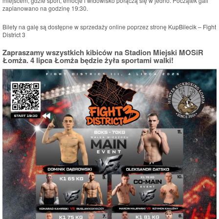
miejscem, gdzie sport, emocje i widowisko połączą się w jedno. Początek gali
zaplanowano na godzinę 19:30.
Bilety na galę są dostępne w sprzedaży online poprzez stronę
KupBilecik – Fight
District 3
Zapraszamy wszystkich kibiców na Stadion Miejski MOSiR
Łomża. 4 lipca Łomża będzie żyła sportami walki!