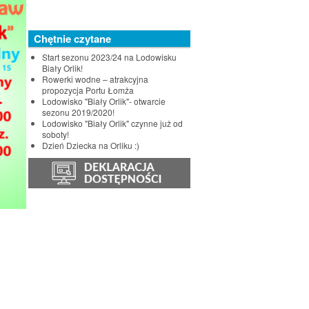
Chętnie czytane
Start sezonu 2023/24 na Lodowisku
Biały Orlik!
Rowerki wodne – atrakcyjna
propozycja Portu Łomża
Lodowisko "Biały Orlik"- otwarcie
sezonu 2019/2020!
Lodowisko "Biały Orlik" czynne już od
soboty!
Dzień Dziecka na Orliku :)