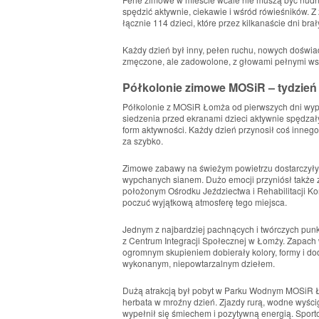
spędzić aktywnie, ciekawie i wśród rówieśników. Z 
łącznie 114 dzieci, które przez kilkanaście dni br
Każdy dzień był inny, pełen ruchu, nowych doświa
zmęczone, ale zadowolone, z głowami pełnymi wsp
Półkolonie zimowe MOSiR – tydzień
Półkolonie z MOSiR Łomża od pierwszych dni wype
siedzenia przed ekranami dzieci aktywnie spędzał
form aktywności. Każdy dzień przynosił coś innego
za szybko.
Zimowe zabawy na świeżym powietrzu dostarczyły w
wypchanych sianem. Dużo emocji przyniósł także z
położonym Ośrodku Jeździectwa i Rehabilitacji Konn
poczuć wyjątkową atmosferę tego miejsca.
Jednym z najbardziej pachnących i twórczych punk
z Centrum Integracji Społecznej w Łomży. Zapach wa
ogromnym skupieniem dobierały kolory, formy i do
wykonanym, niepowtarzalnym dziełem.
Dużą atrakcją był pobyt w Parku Wodnym MOSiR Łom
herbata w mroźny dzień. Zjazdy rurą, wodne wyści
wypełnił się śmiechem i pozytywną energią. Sport