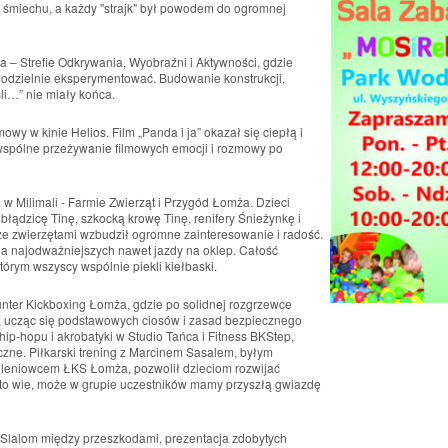
i śmiechu, a każdy "strajk" był powodem do ogromnej
– Strefie Odkrywania, Wyobraźni i Aktywności, gdzie
modzielnie eksperymentować. Budowanie konstrukcji,
śli…” nie miały końca.
y w kinie Helios. Film „Panda i ja” okazał się ciepłą i
 wspólne przeżywanie filmowych emocji i rozmowy po
w Milimali - Farmie Zwierząt i Przygód Łomża. Dzieci
błądzicę Tinę, szkocką krowę Tinę, renifery Śnieżynkę i
ze zwierzętami wzbudził ogromne zainteresowanie i radość.
dla najodważniejszych nawet jazdy na oklep. Całość
tórym wszyscy wspólnie piekli kiełbaski.
nter Kickboxing Łomża, gdzie po solidnej rozgrzewce
ie, ucząc się podstawowych ciosów i zasad bezpiecznego
hip-hopu i akrobatyki w Studio Tańca i Fitness BKStep,
eczne. Piłkarski trening z Marcinem Sasalem, byłym
oleniowcem ŁKS Łomża, pozwolił dzieciom rozwijać
Kto wie, może w grupie uczestników mamy przyszłą gwiazdę
. Slalom między przeszkodami, prezentacja zdobytych