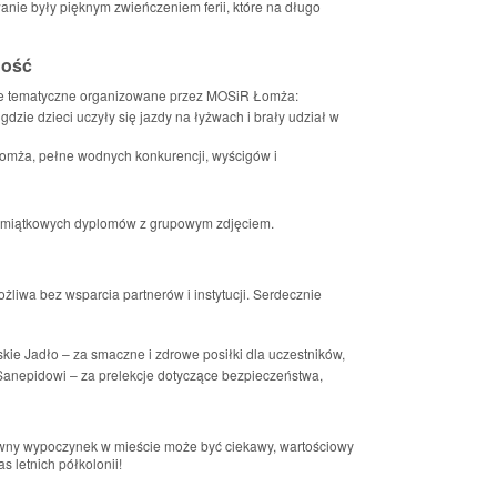
nie były pięknym zwieńczeniem ferii, które na długo
ność
rie tematyczne organizowane przez MOSiR Łomża:
 gdzie dzieci uczyły się jazdy na łyżwach i brały udział w
mża, pełne wodnych konkurencji, wyścigów i
amiątkowych dyplomów z grupowym zdjęciem.
ożliwa bez wsparcia partnerów i instytucji. Serdecznie
ie Jadło – za smaczne i zdrowe posiłki dla uczestników,
Sanepidowi – za prelekcje dotyczące bezpieczeństwa,
wny wypoczynek w mieście może być ciekawy, wartościowy
 letnich półkolonii!