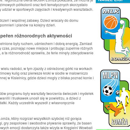
zimowych półkolonii oraz ferii tematycznych skorzystało
ały udział w sportowych zajęciach i kreatywnych warsztatach.
dczeń i wspólnej zabawy. Dzieci wracały do domu
omnień i planów na kolejny dzień.
 pełen różnorodnych aktywności
łnione były ruchem, uśmiechem i dobrą energią. Zamiast
y czas, poznając nowe miejsca i próbując zupełnie różnych
, a ta różnorodność sprawiła, że ferie minęły zdecydowanie
ielu radości, w tym zjazdy z ośnieżonej górki na workach
imowy kulig oraz pierwsze kroki w siodle w malowniczo
ej w Kisielnicy, gdzie dzieci mogły z bliska poznać konie i
tów programu były warsztaty tworzenia świeczek i mydełek
nilii i truskawek unosił się w powietrzu, a dzieci z
datki. Każdy uczestnik wyszedł z własnoręcznie
ża, który rozgrzał wszystkich szybciej niż gorąca
gi, gry zespołowe i swobodne pływanie sprawiły, że basen
owych emocji dostarczyła także wizyta w Kręgielni Wowball