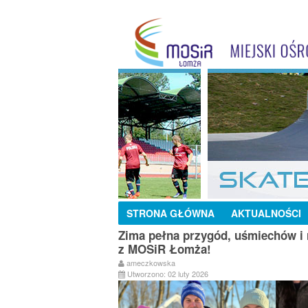
STRONA GŁÓWNA
AKTUALNOŚCI
Zima pełna przygód, uśmiechów i r
z MOSiR Łomża!
ameczkowska
Utworzono: 02 luty 2026