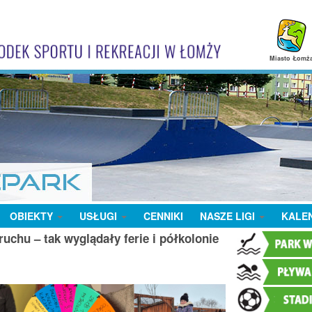
Miasto Łomż
OBIEKTY
USŁUGI
CENNIKI
NASZE LIGI
KALE
uchu – tak wyglądały ferie i półkolonie