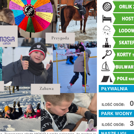
PŁYWALNIA
0
ILOŚĆ OSÓB:
PARK WODNY
3
ILOŚĆ OSÓB:
NASZE LIGI
ne. Tegoroczna oferta MOSiR Łomża pokazała, że można je