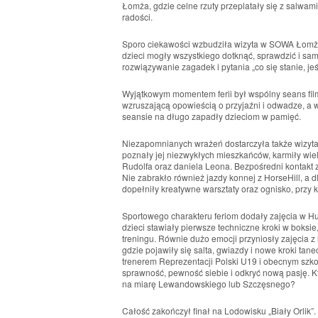
Łomża, gdzie celne rzuty przeplatały się z salwam
radości.
Sporo ciekawości wzbudziła wizyta w SOWA Łomża 
dzieci mogły wszystkiego dotknąć, sprawdzić i sa
rozwiązywanie zagadek i pytania „co się stanie, je
Wyjątkowym momentem ferii był wspólny seans filmow
wzruszającą opowieścią o przyjaźni i odwadze, a
seansie na długo zapadły dzieciom w pamięć.
Niezapomnianych wrażeń dostarczyła także wizyta 
poznały jej niezwykłych mieszkańców, karmiły wiel
Rudolfa oraz daniela Leona. Bezpośredni kontakt 
Nie zabrakło również jazdy konnej z HorseHill, a 
dopełniły kreatywne warsztaty oraz ognisko, przy k
Sportowego charakteru feriom dodały zajęcia w Hu
dzieci stawiały pierwsze techniczne kroki w boks
treningu. Równie dużo emocji przyniosły zajęcia z 
gdzie pojawiły się salta, gwiazdy i nowe kroki tan
trenerem Reprezentacji Polski U19 i obecnym szk
sprawność, pewność siebie i odkryć nową pasję. 
na miarę Lewandowskiego lub Szczęsnego?
Całość zakończył finał na Lodowisku „Biały Orlik”