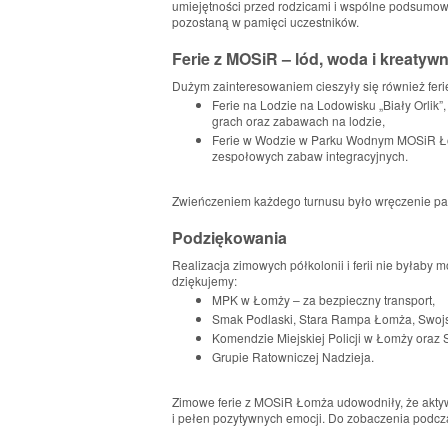
umiejętności przed rodzicami i wspólne podsumowa
pozostaną w pamięci uczestników.
Ferie z MOSiR – lód, woda i kreatyw
Dużym zainteresowaniem cieszyły się również fe
Ferie na Lodzie na Lodowisku „Biały Orlik”,
grach oraz zabawach na lodzie,
Ferie w Wodzie w Parku Wodnym MOSiR Ło
zespołowych zabaw integracyjnych.
Zwieńczeniem każdego turnusu było wręczenie p
Podziękowania
Realizacja zimowych półkolonii i ferii nie byłaby m
dziękujemy:
MPK w Łomży – za bezpieczny transport,
Smak Podlaski, Stara Rampa Łomża, Swojsk
Komendzie Miejskiej Policji w Łomży oraz 
Grupie Ratowniczej Nadzieja.
Zimowe ferie z MOSiR Łomża udowodniły, że akty
♿
i pełen pozytywnych emocji. Do zobaczenia podczas