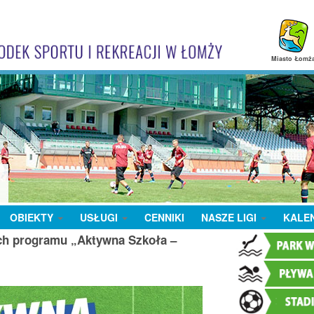
Miasto Łomż
OBIEKTY
USŁUGI
CENNIKI
NASZE LIGI
KALE
ach programu „Aktywna Szkoła –