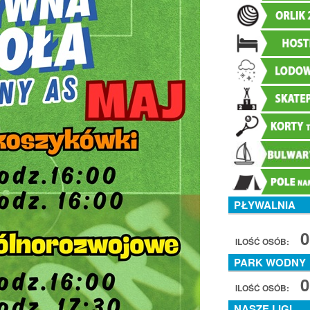
PŁYWALNIA
0
ILOŚĆ OSÓB:
PARK WODNY
0
ILOŚĆ OSÓB:
NASZE LIGI