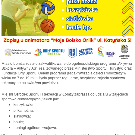
Miasto Łomża zostało zakwalifikowane do ogólnopolskiego programu „Aktywna
Szkoła – Aktywny AS”, realizowanego przez Ministerstwo Sportu i Turystyki oraz
Fundację Orły Sportu. Celem programu jest aktywizacja dzieci i młodzieży w
wieku od 7 do 19 roku życia poprzez regularne, bezpłatne zajęcia sportowo-
rekreacyjne na świeżym powietrzu.
Miejski Ośrodek Sportu i Rekreacji w Łomży zaprasza do udziału w zajęciach
sportowo-rekreacyjnych, takich jak:
koszykówka;
piłka nożna;
siatkówka;
boule;
treningi ogólnorozwojowe.