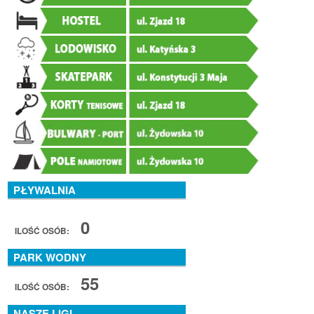
PŁYWALNIA
0
ILOŚĆ OSÓB:
PARK WODNY
55
ILOŚĆ OSÓB:
NASZE LIGI