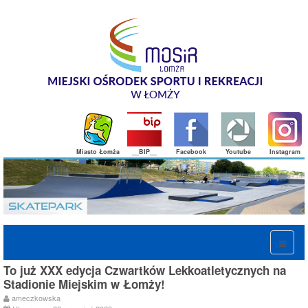
Miasto Łomża
__BIP__
Facebook
Youtube
Instagram
To już XXX edycja Czwartków Lekkoatletycznych na
Stadionie Miejskim w Łomży!
ameczkowska