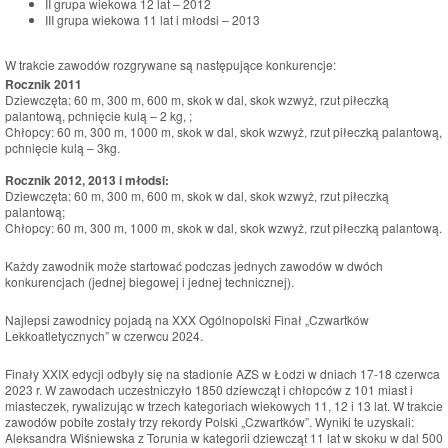
II grupa wiekowa 12 lat – 2012
III grupa wiekowa 11 lat i młodsi – 2013
W trakcie zawodów rozgrywane są następujące konkurencje:
Rocznik 2011
Dziewczęta: 60 m, 300 m, 600 m, skok w dal, skok wzwyż, rzut piłeczką
palantową, pchnięcie kulą – 2 kg, ;
Chłopcy: 60 m, 300 m, 1000 m, skok w dal, skok wzwyż, rzut piłeczką palantową,
pchnięcie kulą – 3kg.
Rocznik 2012, 2013 i młodsi:
Dziewczęta: 60 m, 300 m, 600 m, skok w dal, skok wzwyż, rzut piłeczką
palantową;
Chłopcy: 60 m, 300 m, 1000 m, skok w dal, skok wzwyż, rzut piłeczką palantową.
Każdy zawodnik może startować podczas jednych zawodów w dwóch
konkurencjach (jednej biegowej i jednej technicznej).
Najlepsi zawodnicy pojadą na XXX Ogólnopolski Finał „Czwartków
Lekkoatletycznych” w czerwcu 2024.
Finały XXIX edycji odbyły się na stadionie AZS w Łodzi w dniach 17-18 czerwca
2023 r. W zawodach uczestniczyło 1850 dziewcząt i chłopców z 101 miast i
miasteczek, rywalizując w trzech kategoriach wiekowych 11, 12 i 13 lat. W trakcie
zawodów pobite zostały trzy rekordy Polski „Czwartków”. Wyniki te uzyskali:
Aleksandra Wiśniewska z Torunia w kategorii dziewcząt 11 lat w skoku w dal 500