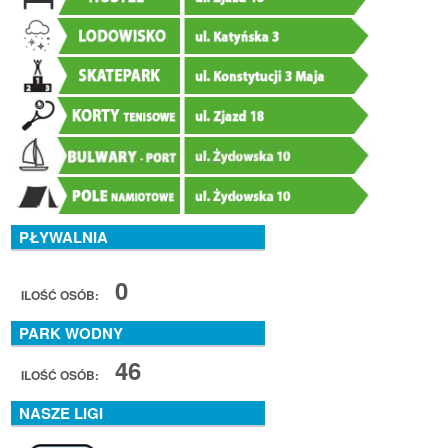
PŁYWALNIA
0
ILOŚĆ OSÓB:
PARK WODNY
46
ILOŚĆ OSÓB:
NASZE LIGI