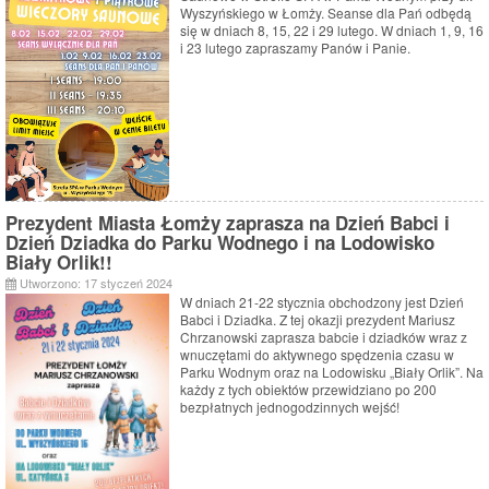
Wyszyńskiego w Łomży. Seanse dla Pań odbędą
się w dniach 8, 15, 22 i 29 lutego. W dniach 1, 9, 16
i 23 lutego zapraszamy Panów i Panie.
Prezydent Miasta Łomży zaprasza na Dzień Babci i
Dzień Dziadka do Parku Wodnego i na Lodowisko
Biały Orlik!!
Utworzono: 17 styczeń 2024
W dniach 21-22 stycznia obchodzony jest Dzień
Babci i Dziadka. Z tej okazji prezydent Mariusz
Chrzanowski zaprasza babcie i dziadków wraz z
wnuczętami do aktywnego spędzenia czasu w
Parku Wodnym oraz na Lodowisku „Biały Orlik”. Na
każdy z tych obiektów przewidziano po 200
bezpłatnych jednogodzinnych wejść!