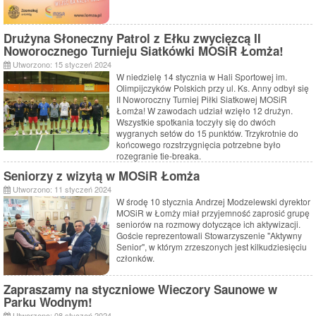
Drużyna Słoneczny Patrol z Ełku zwycięzcą II
Noworocznego Turnieju Siatkówki MOSiR Łomża!
Utworzono: 15 styczeń 2024
W niedzielę 14 stycznia w Hali Sportowej im.
Olimpijczyków Polskich przy ul. Ks. Anny odbył się
II Noworoczny Turniej Piłki Siatkowej MOSiR
Łomża! W zawodach udział wzięło 12 drużyn.
Wszystkie spotkania toczyły się do dwóch
wygranych setów do 15 punktów. Trzykrotnie do
końcowego rozstrzygnięcia potrzebne było
rozegranie tie-breaka.
Seniorzy z wizytą w MOSiR Łomża
Utworzono: 11 styczeń 2024
W środę 10 stycznia Andrzej Modzelewski dyrektor
MOSiR w Łomży miał przyjemność zaprosić grupę
seniorów na rozmowy dotyczące ich aktywizacji.
Goście reprezentowali Stowarzyszenie "Aktywny
Senior", w którym zrzeszonych jest kilkudziesięciu
członków.
Zapraszamy na styczniowe Wieczory Saunowe w
Parku Wodnym!
Utworzono: 08 styczeń 2024