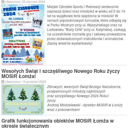
Utworzono: 03 styczeń 2024
Miejski Ośrodek Sportu i Rekreacji serdecznie
zaprasza dzieci oraz młodzież w wieku od 5 do 14
lat na wyjątkowe ferie spędzone w mieście! W
ramach pięciodniowych turnusów, które odbędą się
w Parku Wodnym przy ul. Wyszyńskiego oraz na
Lodowisku "Biały Orlik" przy ul. Katyńskiej, czekają
na uczestników rozmaite gry i zabawy prowadzone
przez doświadczonych instruktorów i animatorów.
Zapisy właśnie wystartowały!
Wesołych Świąt i szczęśliwego Nowego Roku życzy
MOSiR Łomża!
Utworzono: 14 grudzień 2023
Zdrowych, wesołych Świąt Bożego Narodzenia,
przepełnionych miłością najbliższych
oraz szczęśliwego Nowego 2024 Roku!
życzy
Andrzej Modzelewski - dyrektor MOSiR w Łomży
wraz z pracownikami
Grafik funkcjonowania obiektów MOSiR Łomża w
okresie świątecznym