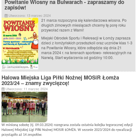
Powitanie Wiosny na Bulwarach - zapraszamy do
zapisów!
Utworzono: 13 marzec 2024
21 marca rozpoczyna się kalendarzowa wiosna. Po
długich zimowych miesiącach chcemy tę porę roku
przywołać razem z Wami!
Miejski Ośrodek Sportu i Rekreacji w Łomży zaprasza
dzieci z łomżyńskich przedszkoli oraz uczniów klas 1-3
na Powitanie Wiosny, które odbędzie się dnia 21
marca 2024 r. na terenach sportowo- rekreacyjnych na
Narwią. Start wydarzenia od godziny 10:00.
Halowa Miejska Liga Piłki Nożnej MOSiR Łomża
2023/24 – znamy zwycięzcę!
Utworzono: 11 marzec 2024
W minioną
sobotę
(tj.
09
.0
3
.202
4
) rozegrana została ostatnia kolejka tegorocznej edycji
Halowej Miejskiej Ligi Piłki Nożnej
MOSiR ŁOMŻA
. W sezonie
20
2
3
/
20
2
4
do rywalizacji
przystąpiło
aż
1
4
zespołów.