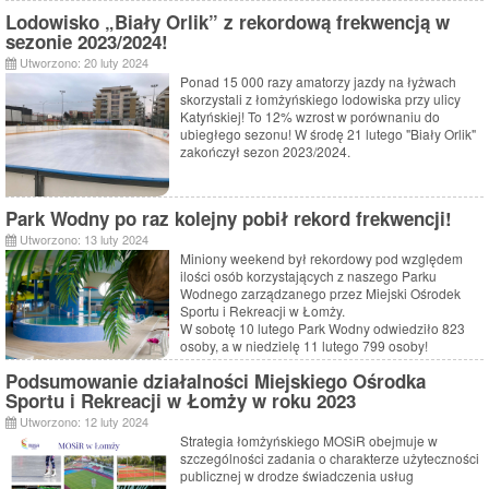
Lodowisko „Biały Orlik” z rekordową frekwencją w
sezonie 2023/2024!
Utworzono: 20 luty 2024
Ponad 15 000 razy amatorzy jazdy na łyżwach
skorzystali z łomżyńskiego lodowiska przy ulicy
Katyńskiej! To 12% wzrost w porównaniu do
ubiegłego sezonu! W środę 21 lutego "Biały Orlik"
zakończył sezon 2023/2024.
Park Wodny po raz kolejny pobił rekord frekwencji!
Utworzono: 13 luty 2024
Miniony weekend był rekordowy pod względem
ilości osób korzystających z naszego Parku
Wodnego zarządzanego przez Miejski Ośrodek
Sportu i Rekreacji w Łomży.
W sobotę 10 lutego Park Wodny odwiedziło 823
osoby, a w niedzielę 11 lutego 799 osoby!
Podsumowanie działalności Miejskiego Ośrodka
Sportu i Rekreacji w Łomży w roku 2023
Utworzono: 12 luty 2024
Strategia łomżyńskiego MOSiR obejmuje w
szczególności zadania o charakterze użyteczności
publicznej w drodze świadczenia usług