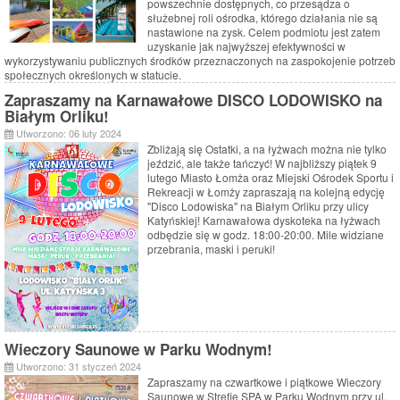
powszechnie dostępnych, co przesądza o
służebnej roli ośrodka, którego działania nie są
nastawione na zysk. Celem podmiotu jest zatem
uzyskanie jak najwyższej efektywności w
wykorzystywaniu publicznych środków przeznaczonych na zaspokojenie potrzeb
społecznych określonych w statucie.
Zapraszamy na Karnawałowe DISCO LODOWISKO na
Białym Orliku!
Utworzono: 06 luty 2024
Zbliżają się Ostatki, a na łyżwach można nie tylko
jeździć, ale także tańczyć! W najbliższy piątek 9
lutego Miasto Łomża oraz Miejski Ośrodek Sportu i
Rekreacji w Łomży zapraszają na kolejną edycję
"Disco Lodowiska" na Białym Orliku przy ulicy
Katyńskiej! Karnawałowa dyskoteka na łyżwach
odbędzie się w godz. 18:00-20:00. Mile widziane
przebrania, maski i peruki!
Wieczory Saunowe w Parku Wodnym!
Utworzono: 31 styczeń 2024
Zapraszamy na czwartkowe i piątkowe Wieczory
Saunowe w Strefie SPA w
Parku Wodnym
przy ul.