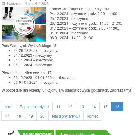
Utworzono: 14 grudzień 2023
Lodowisko "Biały Orlik", ul. Katyńska:
24.12.2023 - czynne w godz. 9:30 - 14:00,
25.12.2023 - nieczynne,
26.12.2023 – czynne w godz. 14:00 - 21:30,
31.12.2023 – czynne w godz. 9:30 - 14:00,
01.01.2024 - nieczynne,
06.01.2024 - 14:00 - 21:30.
Park Wodny, ul. Wyszyńskiego 15:
24-26.12.2023 - nieczynny,
31.12.2023 - nieczynny,
01.01.2024 – nieczynny,
06.01.2024 - nieczynny.
Pływalnia, ul. Niemcewicza 17a:
23.12.2023 - 01.01.2024 – nieczynna,
06-07.01.2024 - nieczynna.
W pozostałe dni obiekty funkcjonują w standardowych godzinach. Zapraszamy!
start
Poprzedni artykuł
11
12
13
14
15
16
17
18
19
20
Następny artykuł
koniec